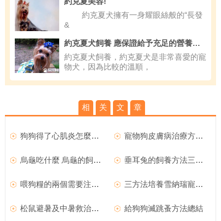
約克夏美容!
約克夏犬擁有一身耀眼絲般的“長發
&
約克夏犬飼養 應保證給予充足的營養性食物
約克夏犬飼養，約克夏犬是非常喜愛的寵
物犬，因為比較的溫順，
相
关
文
章
狗狗得了心肌炎怎麼辦？犬心肌炎治療方法是什麼？
寵物狗皮膚病治療方法 寵物狗疾病防預
烏龜吃什麼 烏龜的飼料方法介紹
垂耳兔的飼養方法三點解析
喂狗糧的兩個需要注意事項
三方法培養雪納瑞寵物狗的好性格
松鼠避暑及中暑救治方法大揭秘
給狗狗滅跳蚤方法總結