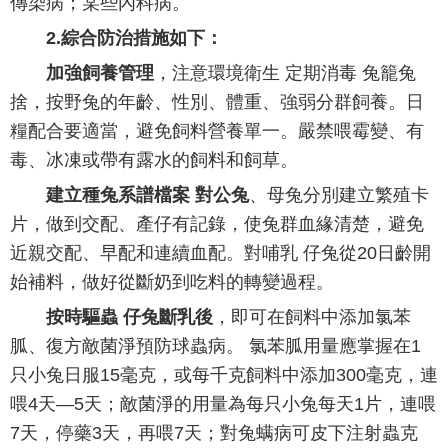
傳染病；某些內科病。
2.綜合防治措施如下：
加強飼養管理
，注意環境衛生 定期消毒 兔籠兔
捨，按野兔的年齡、性別、體重、強弱分群飼養。日
糧配合要適當，避免飼料營養單一。嚴禁喂霉變、有
毒、冰凍或帶有露水的飼料和飼草。
建立種兔系譜檔案 對公兔
、母兔分別建立繁殖卡
片，做到交配、產仔有記錄，使兔群血緣清楚，避免
近親交配、早配和連續血配。對哺乳 仔兔從20日齡開
始補料，做好從斷奶到吃料的轉變過程。
按時驅蟲 仔兔斷乳後
，即可在飼料中添加氯苯
胍、復方敵菌淨預防球蟲病。 氯苯胍用量應掌握在1
只小兔日服15毫克，或每千克飼料中添加300毫克，連
喂4天—5天；敵菌淨的用量為每只小兔每天1片，連喂
7天，停藥3天，再喂7天；對兔螨病可皮下注射蟲克