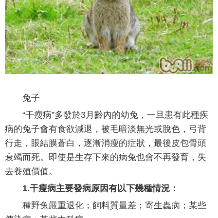
兔子
“干瘦病”多發於3月齡內的幼兔，一旦患有此種疾
病的兔子會有食欲減退，被毛暗淡無光或脫色，弓背
行走，眼結膜蒼白，逐漸消瘦的症狀，最後皮包骨頭
衰竭而死。即使是生存下來的病兔也會不再發育，失
去養殖價值。
1.干瘦病主要發病原因有以下幾種情況：
種野兔嚴重退化；飼料質量差；寄生蟲病；某些