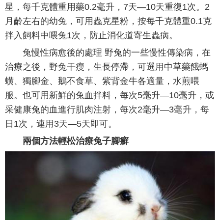
星，每千克體重用藥0.2毫升，7天—10天重復1次。2
月齡左右的幼兔，可用蟲克星粉，按每千克體重0.1克
拌入飼料中喂兔1次，防止消化道寄生蟲病。
兔慢性病愈後的處理 野兔的一些慢性傳染病，在
治療之後，野兔干瘦，生長停滯，可選用中草藥餓螞
蟥、獨腳金、鵝不食草、紫背金牛各適量，水煎喂
服。也可用新鮮的兔血拌料，每次5毫升—10毫升，或
采健康兔的血進行肌肉注射，每次2毫升—3毫升，每
日1次，連用3天—5天即可。
兩個方法輕松治療兔子腳癬