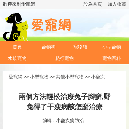
歡迎來到愛寵網
設為首頁
加入收藏
首頁
寵物狗
寵物貓
小型寵物
水族寵物
爬行寵物
寵物百科
愛寵網
>>
小型寵物
>>
其他小型寵物
>>
小寵疾病防治
>>
兩個方法輕松治療兔子腳癬,野
兔得了干瘦病該怎麼治療
编辑：小寵疾病防治