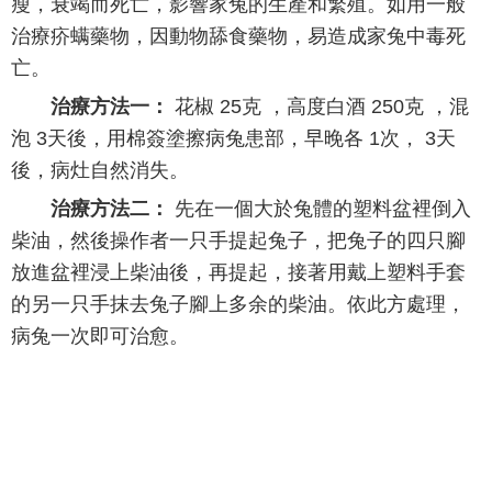
瘦，衰竭而死亡，影響家兔的生產和繁殖。如用一般
治療疥螨藥物，因動物舔食藥物，易造成家兔中毒死
亡。
治療方法一：
花椒 25克 ，高度白酒 250克 ，混
泡 3天後，用棉簽塗擦病兔患部，早晚各 1次， 3天
後，病灶自然消失。
治療方法二：
先在一個大於兔體的塑料盆裡倒入
柴油，然後操作者一只手提起兔子，把兔子的四只腳
放進盆裡浸上柴油後，再提起，接著用戴上塑料手套
的另一只手抹去兔子腳上多余的柴油。依此方處理，
病兔一次即可治愈。