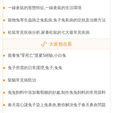
一線倉鼠的形態特征,一線倉鼠的生活環境
寵物兔寄生蟲病之兔虱病,兔子兔虱病的症狀及治療方法
松鼠常見疾病分析,家養松鼠的七大最常見疾病
大家都在看
籠養兔“零死亡”度夏5經驗,小白兔
兔子所需的日常護理,兔子,兔兔
龍貓常見病防治
兔兔飼料中添加葡萄糖的好處,制作兔兔飼料的常用原料
春天當心讓兔子染上兔鼻炎,教你解決兔子春天鼻炎問題