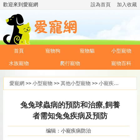
歡迎來到愛寵網
設為首頁
加入收藏
首頁
寵物狗
寵物貓
小型寵物
水族寵物
爬行寵物
寵物百科
愛寵網
>>
小型寵物
>>
其他小型寵物
>>
小寵疾病防治
>>
兔兔球蟲病的預防和治療,飼養
者需知兔兔疾病及預防
编辑：小寵疾病防治