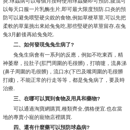
炎.球蟲病可以每個月按時使用球蟲藥即可預防,腹瀉可
以每天口服一片乳酶生片,即可最大限度預防.口炎的預
防可以避免喂堅硬尖銳的食物,例如草梗草莖,可以先把
柔軟的草葉挑出來給兔兔吃,那些堅硬的草莖留存,在兔
兔3月齡後再給兔兔吃.
二、如何發現兔兔生病了?
兔兔生病會有一系列的反應，例如不吃東西，精
神萎靡，拉肚子(肛門周圍的毛很髒)，打噴嚏，流鼻涕
(鼻子周圍的毛很髒)，流口水(下巴及嘴周圍的毛很髒
打縷)，不能正常的行走等等，都是兔兔病了，要及時
治療.
三、在哪可以買到食物及用具和藥物?
可以通過淘寶網購買,種類齊全,價格便宜.也在當
地的專賣小寵的寵物店裡購買.
四、還有什麼藥可以預防球蟲病?