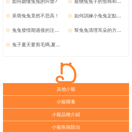
如何聽懂兔兔的叫聲?
寵物兔兔子的智商和記性怎麼樣
呆萌兔兔竟然不恐高！
如何訓練小兔兔定點大小便
兔兔發情期過後的注意事項,兔兔發情後的注意事項
幫兔兔清理耳朵的方法,如何幫兔兔剪指甲
兔子夏天要剪毛嗎,夏天兔兔哪些部位需要剪毛
其他小寵
小寵喂養
小寵品種介紹
小寵疾病防治