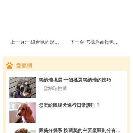
上一頁:
一線倉鼠的形態特征,一線倉鼠的生活環境
下一頁:
怎樣為寵物兔制作簡易飼料,寵物兔便秘怎麼辦
愛寵網
雪納瑞挑選 十個挑選雪納瑞的技巧
雪納瑞挑選
怎麼給臘腸犬進行日常護理？
藏獒分幾系 按藏獒的主要產區劃分有三種