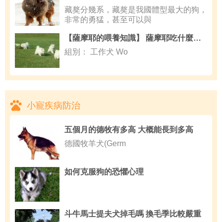
藏獒分幾系，藏獒是我國體型最大的狗，
非常的勇猛，甚至可以與
【薩摩耶的喂養知識】 薩摩耶吃什麼狗糧美毛
組別： 工作犬 Wo
小寵疾病防治
五個月的德牧有多高 大概能長到多高
德國牧羊犬(Germ
如何克服狗的恐懼心理
斗牛馬士提夫犬掉毛嗎 換毛季比較嚴重