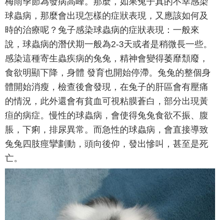
梅雨季節為發病高峰。那麼，如果兔子真的不幸感染
球蟲病，那麼會出現怎樣的症狀表現，又應該如何及
時的治療呢？兔子感染球蟲病的症狀表現：一般來
說，球蟲病的潛伏期一般為2-3天或者是稍微長一些。
感染這種寄生蟲疾病的兔兔，精神會變得萎靡頹廢，
食欲明顯下降，身體 發育也開始停滯。兔兔的整個身
體開始消瘦，檢查後會發現，在兔子的肝區會有壓痛
的情況，此外還會有貧血可視粘膜蒼白，部分出現黃
疸的病症。慢性的球蟲病，會使得兔兔食欲不振、腹
脹，下痢，排尿異常。而急性的球蟲病，會直接導致
兔兔四肢痙攣劃動，頭向後仰，發出慘叫，甚至是死
亡。