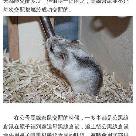
天都能交配多次，但值得一提的是，黑線倉鼠並不是
每次交配都屬於成功交配的。
在公母黑線倉鼠交配的時候，一多半都是公黑線
倉鼠在籠子裡到處追母黑線倉鼠，追上後公黑線倉鼠
會先用鼻子嗅嗅母黑線倉鼠的味道，有時會用頭部拱