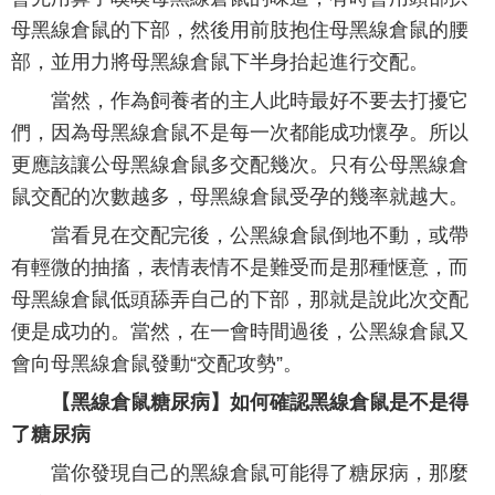
母黑線倉鼠的下部，然後用前肢抱住母黑線倉鼠的腰
部，並用力將母黑線倉鼠下半身抬起進行交配。
當然，作為飼養者的主人此時最好不要去打擾它
們，因為母黑線倉鼠不是每一次都能成功懷孕。所以
更應該讓公母黑線倉鼠多交配幾次。只有公母黑線倉
鼠交配的次數越多，母黑線倉鼠受孕的幾率就越大。
當看見在交配完後，公黑線倉鼠倒地不動，或帶
有輕微的抽搐，表情表情不是難受而是那種惬意，而
母黑線倉鼠低頭舔弄自己的下部，那就是說此次交配
便是成功的。當然，在一會時間過後，公黑線倉鼠又
會向母黑線倉鼠發動“交配攻勢”。
【黑線倉鼠糖尿病】如何確認黑線倉鼠是不是得
了糖尿病
當你發現自己的黑線倉鼠可能得了糖尿病，那麼