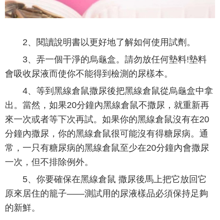
2、閱讀說明書以更好地了解如何使用試劑。
3、弄一個干淨的烏龜盒。請勿放任何墊料!墊料
會吸收尿液而使你不能得到檢測的尿樣本。
4、等到黑線倉鼠撒尿後把黑線倉鼠從烏龜盒中拿
出。當然，如果20分鐘內黑線倉鼠不撒尿，就重新再
來一次或者等下次再試。如果你的黑線倉鼠沒有在20
分鐘內撒尿，你的黑線倉鼠很可能沒有得糖尿病。通
常，一只有糖尿病的黑線倉鼠至少在20分鐘內會撒尿
一次，但不排除例外。
5、你要確保在黑線倉鼠 撒尿後馬上把它放回它
原來居住的籠子——測試用的尿液樣品必須保持足夠
的新鮮。