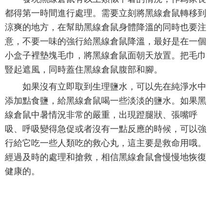
都得第一時間進行處理。需要立刻將黑線倉鼠轉移到
涼爽的地方，在幫助黑線倉鼠身體降溫的同時也要注
意，不要一味的強行給黑線倉鼠降溫，最好是在一個
小盒子裡墊塊毛巾，將黑線倉鼠面朝天放置。把毛巾
豎起遮風，同時蓋住黑線倉鼠腹部和腳。
如果沒有立即取到生理鹽水，可以先在純淨水中
添加點食鹽，給黑線倉鼠喝一些淡淡的鹽水。如果黑
線倉鼠中暑情況非常的嚴重，出現蹬腿狀、張嘴呼
吸、呼吸變得急促或者沒有一點反應的時候，可以強
行給它吃一些人類吃的救心丸，這主要是救命用哦。
經過及時的處理和搶救，相信黑線倉鼠會慢慢地恢復
健康的。