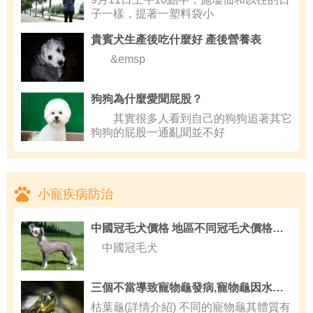
子一樣，提著一塑料袋小
貴賓犬生產後吃什麼好 產後營養表
&emsp
狗狗為什麼愛聞屁股？
其實很多人看到自己的狗狗追著其它
狗狗的屁股一通亂聞並不好
小寵疾病防治
中國冠毛犬價格 地區不同冠毛犬價格不同
中國冠毛犬
三個不當導致寵物龜發病,寵物龜因水中毒怎麼辦
枯葉龜(詳情介紹) 不同的寵物龜其體質有