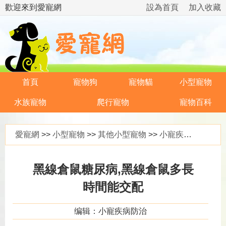
歡迎來到愛寵網
設為首頁
加入收藏
首頁
寵物狗
寵物貓
小型寵物
水族寵物
爬行寵物
寵物百科
愛寵網
>>
小型寵物
>>
其他小型寵物
>>
小寵疾病防治
>>
黑線倉鼠糖尿病,黑線倉鼠多長
時間能交配
编辑：小寵疾病防治