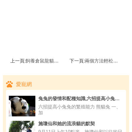
上一頁:
飼養倉鼠龍貓小心傳染鼠疫,倉鼠
下一頁:
兩個方法輕松治療兔子腳癬,野兔得了干瘦病該怎麼治療
愛寵網
兔兔的發情和配種知識,六招提高小兔兔的繁殖能力
六招提高小兔兔的繁殖能力 熊貓兔 一、
加
施瓊仙和她的流浪貓的默契
9月11日上午10點半，施瓊仙和以往的日