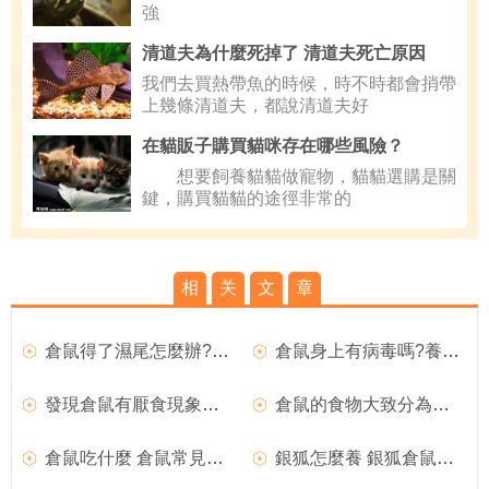
強
清道夫為什麼死掉了 清道夫死亡原因
我們去買熱帶魚的時候，時不時都會捎帶
上幾條清道夫，都說清道夫好
在貓販子購買貓咪存在哪些風險？
想要飼養貓貓做寵物，貓貓選購是關
鍵，購買貓貓的途徑非常的
相
关
文
章
倉鼠得了濕尾怎麼辦?倉鼠濕尾解決措施推薦
倉鼠身上有病毒嗎?養倉鼠的隱患介紹
發現倉鼠有厭食現象怎麼辦
倉鼠的食物大致分為四大類
倉鼠吃什麼 倉鼠常見的營養品
銀狐怎麼養 銀狐倉鼠怎麼選擇最佳配對