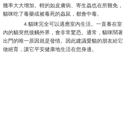
幾率大大增加。輕的如皮膚病、寄生蟲也在所難免，
貓咪吃了毒藥或被毒死的蟲鼠，都會中毒。
4.貓咪完全可以適應室內生活。一直養在室
內的貓突然接觸外界，會非常驚恐。通常，貓咪鬧著
出門的唯一原因就是發情。因此建議愛貓的朋友給它
做絕育，讓它平安健康地生活在您身邊。