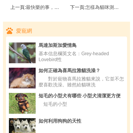
上一頁:
最快樂的事，是和黃咪一起出游
下一頁:
怎樣為貓咪測體溫
愛寵網
馬達加斯加愛情鳥
基本信息欄英文名：Grey-headed
Lovebird性
如何正確為喜馬拉雅貓洗澡？
對於寵物喜馬拉雅貓來說，它並不怎
麼喜歡洗澡。雖然給貓咪洗
短毛的小型犬有哪些 小型犬清潔更方便
短毛的小型
如何利用狗狗的天性