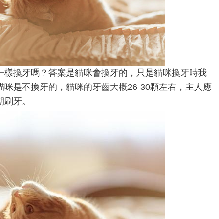
一樣換牙嗎？答案是貓咪會換牙的，只是貓咪換牙時我
咪是不換牙的，貓咪的牙齒大概26-30顆左右，主人應
期刷牙。