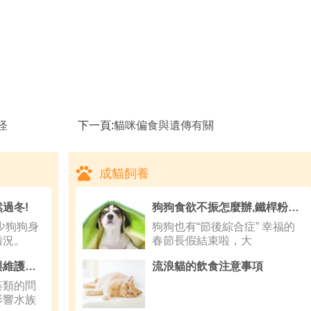
怪
下一頁:
貓咪偏食與遺傳有關
成貓飼養
過冬!
狗狗食欲不振怎麼辦,鐵桿粉絲現身好狗狗展區
狗狗身
狗狗也有“節後綜合症” 幸福的
情況。
春節長假結束啦，大
魚缸藻類：有效清除與維護方法
流浪貓的飲食注意事項
類的問
影響水族