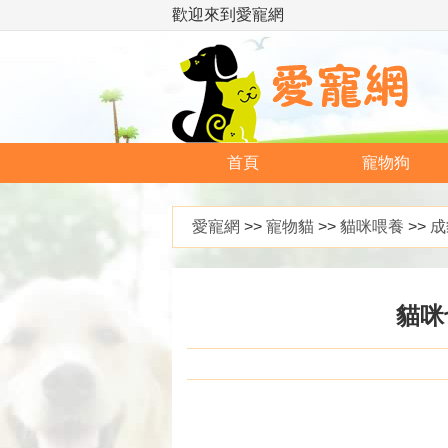
歡迎來到愛寵網
首頁
寵物狗
愛寵網
>>
寵物貓
>>
貓咪喂養
>>
成
貓咪