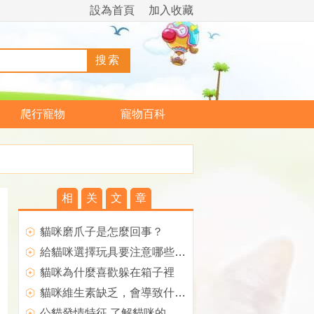
設為首頁
加入收藏
爬行寵物
寵物百科
相
关
文
章
貓咪磨爪子是怎麼回事？
給貓咪選擇玩具要注意哪些事項呢
貓咪為什麼喜歡躲在箱子裡
貓咪維生素缺乏，會導致什麼樣的後果？
公貓發情特征 了解貓咪的性成熟期