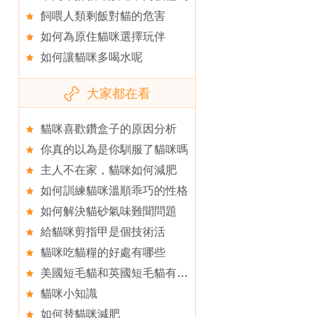
飼喂人類剩飯對貓的危害
如何為原住貓咪選擇玩伴
如何讓貓咪多喝水呢
大家都在看
貓咪喜歡鑽盒子的原因分析
你真的以為是你馴服了貓咪嗎
主人不在家，貓咪如何減肥
如何訓練貓咪溫順乖巧的性格
如何解決貓砂氣味難聞問題
給貓咪剪指甲是個技術活
貓咪吃貓糧的好處有哪些
美國短毛貓和英國短毛貓有什麼區別
貓咪小知識
如何替貓咪減肥