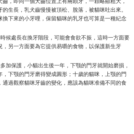
犬齒，即同一個犬齒位置上有兩顆牙，一顆略顯粗大，
牙的生長，乳犬齒慢慢被頂松、脫落，被貓咪吐出來。
咪換下來的小牙哩，保留貓咪的乳牙也可算是一種紀念
時候處長在換牙階段，可能會食欲不振，這時一方面要
況，另一方面要為它提供易嚼的食物，以保護新生牙
多加保護，小貓出生後一年，下颚的門牙就開始磨損，
年，下颚的門牙磨得變成圓形；十歲的貓咪，上颚的門
，通過觀察貓咪牙齒的變化，應該為貓咪准備不同的食