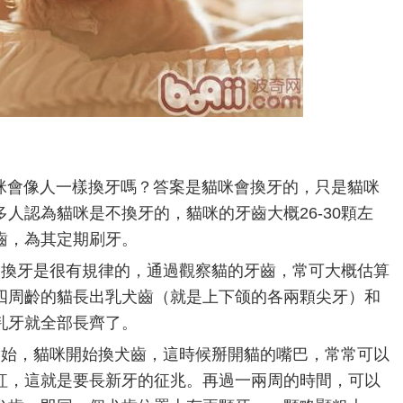
會像人一樣換牙嗎？答案是貓咪會換牙的，只是貓咪
人認為貓咪是不換牙的，貓咪的牙齒大概26-30顆左
齒，為其定期刷牙。
換牙是很有規律的，通過觀察貓的牙齒，常可大概估算
四周齡的貓長出乳犬齒（就是上下颌的各兩顆尖牙）和
乳牙就全部長齊了。
始，貓咪開始換犬齒，這時候掰開貓的嘴巴，常常可以
紅，這就是要長新牙的征兆。再過一兩周的時間，可以