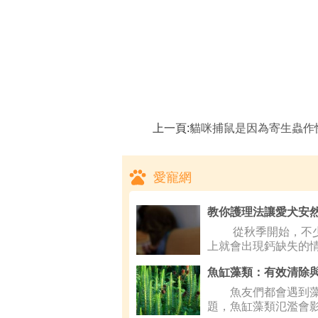
上一頁:
貓咪捕鼠是因為寄生蟲作
愛寵網
教你護理法讓愛犬安然
從秋季開始，不少
上就會出現鈣缺失的
魚友們都會遇到藻
題，魚缸藻類氾濫會