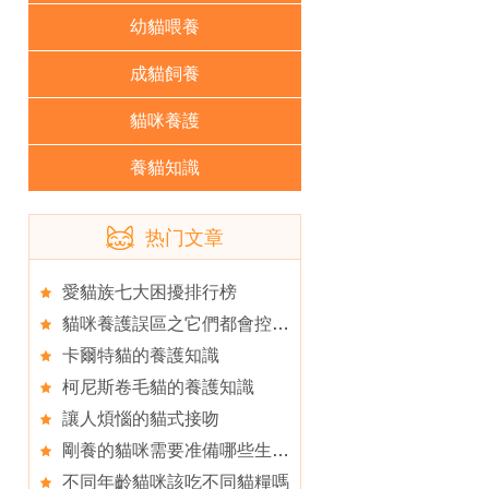
幼貓喂養
成貓飼養
貓咪養護
養貓知識
热门文章
愛貓族七大困擾排行榜
貓咪養護誤區之它們都會控制自己的食量
卡爾特貓的養護知識
柯尼斯卷毛貓的養護知識
讓人煩惱的貓式接吻
剛養的貓咪需要准備哪些生活用品？
不同年齡貓咪該吃不同貓糧嗎