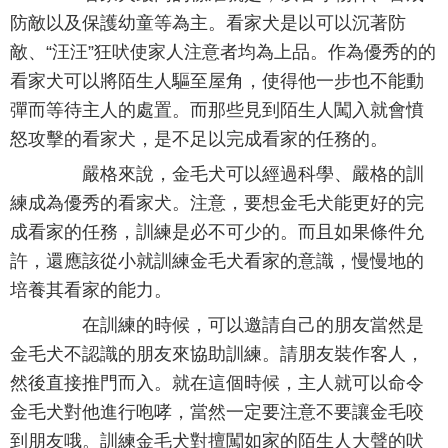
防敵以及保護幼童等為主。看家犬是以可以沉著防
敵、“汪汪”狂吠使家人注意者均為上品。作為優秀的的
看家犬可以將陌生人驅至屋角，使得他一步也不能動
彈而等待主人的處置。而那些見到陌生人闖入就會憤
怒攻擊的看家犬，是不足以完成看家的任務的。
嚴格來說，金毛犬可以經過科學、嚴格的訓
練成為優秀的看家犬。注意，要想金毛犬能更好的完
成看家的任務，訓練是必不可少的。而且如果條件允
許，還應該從小就訓練金毛犬看家的意識，慢慢地的
培養其看家的能力。
在訓練的時候，可以邀請自己的朋友當然是
金毛犬不認識的朋友來協助訓練。請朋友裝作客人，
然後直接推門而入。就在這個時候，主人就可以命令
金毛犬對他進行咆哮，當然一定要注意不要讓金毛咬
到朋友哦。訓練金毛犬對擅闖如家的陌生人大聲的吠