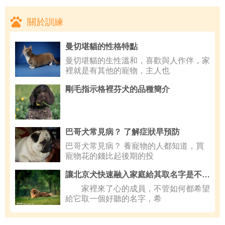
關於訓練
曼切堪貓的性格特點
曼切堪貓的生性溫和，喜歡與人作伴，家
裡就是有其他的寵物，主人也
剛毛指示格裡芬犬的品種簡介
巴哥犬常見病？ 了解症狀早預防
巴哥犬常見病？ 養寵物的人都知道，買
寵物花的錢比起後期的投
讓北京犬快速融入家庭給其取名字是不錯的方法
家裡來了心的成員，不管如何都希望
給它取一個好聽的名字，希