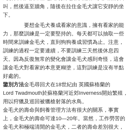
叫，然後逼至牆角，隨後在拉住金毛犬讓它安靜的坐
下。
要想金毛犬養成看家的意識，擁有看家的能
力，那麼訓練是一定要堅持的。每天都可以抽取一些
時間來訓練金毛犬，直到狗狗養成習慣為止。注意，
訓練的過程一定要連續，不要訓練三天然後休息四
天。因為反復無常的變化會讓金毛犬感到奇怪，這會
讓金毛犬對看家的本意更糊塗，這對訓練是沒有半點
好處的。
鑒別方法
金毛尋回犬在18世紀由 英國蘇格蘭的
Lord Twadmouth於蘇格蘭河近郊Inverness開始繁殖，
用以狩獵及巡回被獵槍射落的水鳥。
金毛犬的壽命與飼養管理方法有很大的關系，事實
上，金毛犬的壽命可達10—20年。當然，工作勞苦的
金毛犬和極端清閒的金毛犬，二者的壽命差別很大，