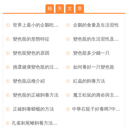
相
关
文
章
世界上最小的企鵝吃什麼？
企鵝的食量及生活習性
變色龍的形態特征
變色龍的生活習性及變色現象
變色龍變色的原因
變色龍多少錢一只
挑選健康變色龍的注意事項
如何養好一只變色龍
變色龍品種介紹
紅蟲的飼養方法
變色龍的正確飼養方法
魔王松鼠的壽命與主人的喂養方法有很大關系
正確飼養蝾螈的方法
中華石龍子好養嗎?中華石龍子圖片|價格|習性介紹
孔雀刺尾蜥飼養方法和外形特征介紹