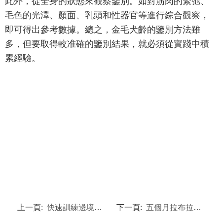
此外，從全身的狀態來觀察鑒別。如對筋肉的緊弛、
毛色的光澤、顏面、乳頭和性器官等進行綜合觀察，
即可得出參考數據。總之，金毛犬齡的鑒別方法雖
多，但要取得較准確的鑒別結果，就必須從實踐中積
累經驗。
上一頁:
快速訓練邊境牧羊犬裝死
下一頁:
五個月拉布拉多自制狗糧配方