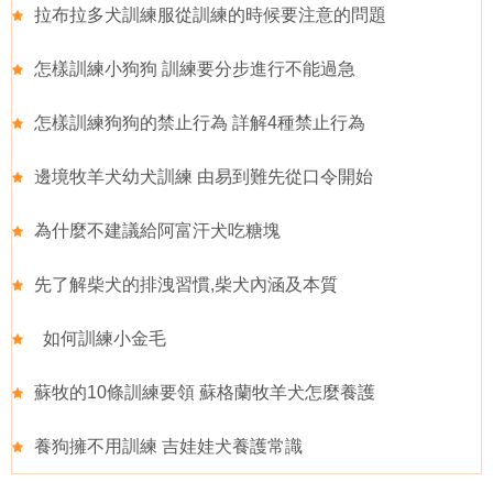
拉布拉多犬訓練服從訓練的時候要注意的問題
怎樣訓練小狗狗 訓練要分步進行不能過急
怎樣訓練狗狗的禁止行為 詳解4種禁止行為
邊境牧羊犬幼犬訓練 由易到難先從口令開始
為什麼不建議給阿富汗犬吃糖塊
先了解柴犬的排洩習慣,柴犬內涵及本質
如何訓練小金毛
蘇牧的10條訓練要領 蘇格蘭牧羊犬怎麼養護
養狗擁不用訓練 吉娃娃犬養護常識