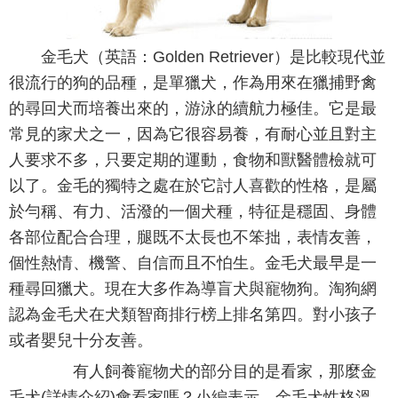
金毛犬（英語：Golden Retriever）是比較現代並
很流行的狗的品種，是單獵犬，作為用來在獵捕野禽
的尋回犬而培養出來的，游泳的續航力極佳。它是最
常見的家犬之一，因為它很容易養，有耐心並且對主
人要求不多，只要定期的運動，食物和獸醫體檢就可
以了。金毛的獨特之處在於它討人喜歡的性格，是屬
於勻稱、有力、活潑的一個犬種，特征是穩固、身體
各部位配合合理，腿既不太長也不笨拙，表情友善，
個性熱情、機警、自信而且不怕生。金毛犬最早是一
種尋回獵犬。現在大多作為導盲犬與寵物狗。淘狗網
認為金毛犬在犬類智商排行榜上排名第四。對小孩子
或者嬰兒十分友善。
有人飼養寵物犬的部分目的是看家，那麼金
毛犬(詳情介紹)會看家嗎？小編表示，金毛犬性格溫