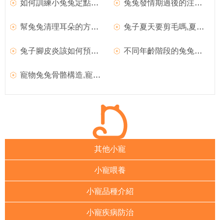
如何訓練小兔兔定點大小便
兔兔發情期過後的注意事項,兔兔發情後的注意事項
幫兔兔清理耳朵的方法,如何幫兔兔剪指甲
兔子夏天要剪毛嗎,夏天兔兔哪些部位需要剪毛
兔子腳皮炎該如何預防,兔兔腳皮炎原因和治療方法
不同年齡階段的兔兔喂養,幼年兔兔應該怎樣喂養
寵物兔兔骨骼構造,寵物兔怎麼養
其他小寵
小寵喂養
小寵品種介紹
小寵疾病防治