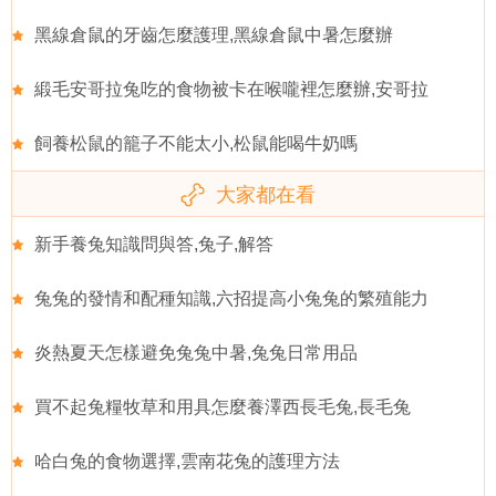
黑線倉鼠的牙齒怎麼護理,黑線倉鼠中暑怎麼辦
緞毛安哥拉兔吃的食物被卡在喉嚨裡怎麼辦,安哥拉
飼養松鼠的籠子不能太小,松鼠能喝牛奶嗎
大家都在看
新手養兔知識問與答,兔子,解答
兔兔的發情和配種知識,六招提高小兔兔的繁殖能力
炎熱夏天怎樣避免兔兔中暑,兔兔日常用品
買不起兔糧牧草和用具怎麼養澤西長毛兔,長毛兔
哈白兔的食物選擇,雲南花兔的護理方法