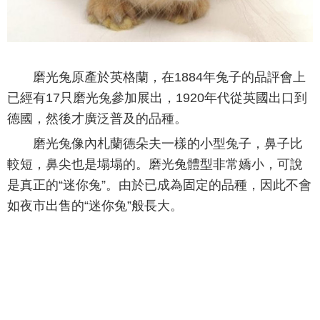
磨光兔原產於英格蘭，在1884年兔子的品評會上
已經有17只磨光兔參加展出，1920年代從英國出口到
德國，然後才廣泛普及的品種。
磨光兔像內札蘭德朵夫一樣的小型兔子，鼻子比
較短，鼻尖也是塌塌的。磨光兔體型非常嬌小，可說
是真正的“迷你兔”。由於已成為固定的品種，因此不會
如夜市出售的“迷你兔”般長大。