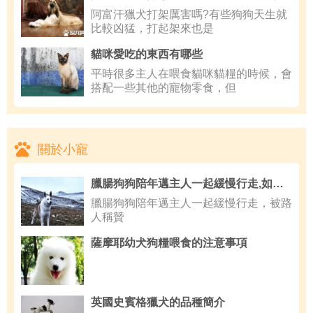
阿富汗獵犬打架厲害嗎?有些狗狗天生就
比較凶猛，打起架來也是
貓咪愛吃的東西有哪些
平時很多主人在喂食貓咪貓糧的時候，會
搭配一些其他的寵物零食，但
關於小寵
臘腸狗狗陪年邁主人一起緩慢行走,如何提高狗狗的自信
臘腸狗狗陪年邁主人一起緩慢行走，被路
人稱贊
薩摩耶幼犬狗糧喂食的注意事項
英國史賓格獵犬的品種簡介