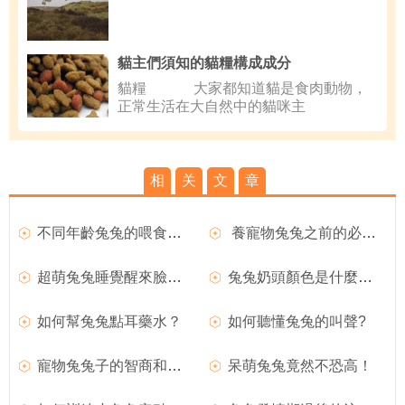
貓主們須知的貓糧構成成分
貓糧 大家都知道貓是食肉動物，
正常生活在大自然中的貓咪主
相
关
文
章
不同年齡兔兔的喂食方法
養寵物兔兔之前的必備硬件用品
超萌兔兔睡覺醒來臉歪了自己用短手捧捧臉
兔兔奶頭顏色是什麼樣的？
如何幫兔兔點耳藥水？
如何聽懂兔兔的叫聲?
寵物兔兔子的智商和記性怎麼樣
呆萌兔兔竟然不恐高！