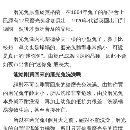
磨光兔原產於英格蘭，在1884年兔子的品評會上
已經有17只磨光兔參加展出，1920年代從英國出口到
德國，然後才廣泛普及的品種。
磨光兔像內札蘭德朵夫一樣的小型兔子，鼻子比
較短，鼻尖也是塌塌的。磨光兔體型非常嬌小，可說
是真正的“迷你兔”。由於已成為固定的品種，因此不會
如夜市出售的“迷你兔”般長大。
能給剛買回來的磨光兔洗澡嗎
絕對不可以剛買回來的給磨光兔洗澡。由於你買
的磨光兔年齡太小，所以洗澡非常危險，由於磨光兔
本身就不耐洗澡，再加上幼兔的抵抗力很差，洗澡極
易導致生病，甚至直接死亡。
所以在磨光兔4個月大之前，絕對不能洗澡，磨光
兔的自我清潔能力極強，所以只要你養磨光兔的環境