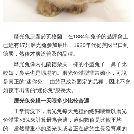
磨光兔原產於英格籣，在1884年兔子的品評會上
已經有17只磨光兔參加展出，1920年代從英國出口到
德國，然後才廣泛普及的品種。
磨光兔像內札蘭德朵夫一樣的小型兔子，鼻子比
較短，鼻尖也是塌塌的。磨光兔體型非常嬌小，可說
是真正的“迷你兔”。由於已成為固定的品種，因此不會
如夜市出售的“迷你兔”般長大。
磨光兔兔糧一天喂多少比較合適
正常情況下，磨光兔每天兔糧的總飼喂量以磨光
兔體重×5%來計算最為合適，這個數值是比較平均
的，當然體重小的磨光兔或者正在處於生長發育期的