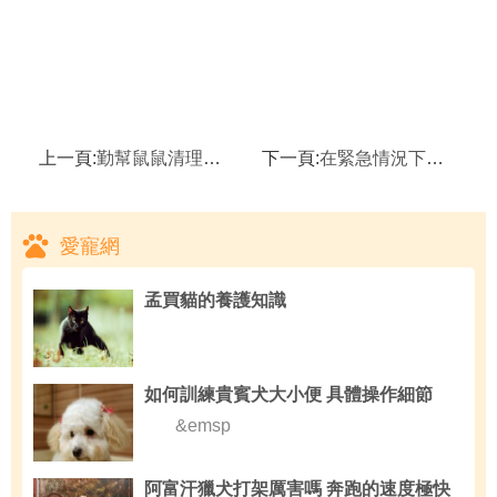
上一頁:
勤幫鼠鼠清理囊夾避免發炎,倉鼠
下一頁:
在緊急情況下幫助兔子逃命,關於兔子的有用小妙方
愛寵網
孟買貓的養護知識
如何訓練貴賓犬大小便 具體操作細節
&emsp
阿富汗獵犬打架厲害嗎 奔跑的速度極快