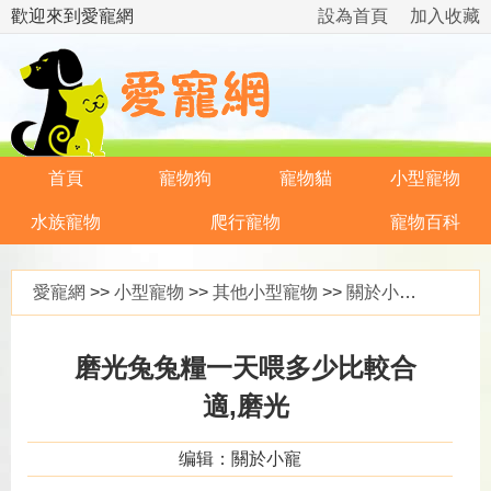
歡迎來到愛寵網
設為首頁
加入收藏
首頁
寵物狗
寵物貓
小型寵物
水族寵物
爬行寵物
寵物百科
愛寵網
>>
小型寵物
>>
其他小型寵物
>>
關於小寵
>> 磨
磨光兔兔糧一天喂多少比較合
適,磨光
编辑：關於小寵